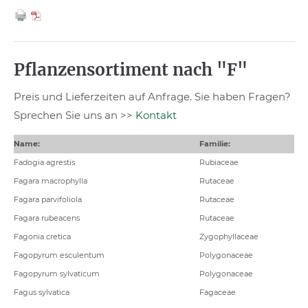
Pflanzensortiment nach "F"
Preis und Lieferzeiten auf Anfrage. Sie haben Fragen?
Sprechen Sie uns an >>
Kontakt
Name:
Familie:
Fadogia agrestis
Rubiaceae
Fagara macrophylla
Rutaceae
Fagara parvifoliola
Rutaceae
Fagara rubeacens
Rutaceae
Fagonia cretica
Zygophyllaceae
Fagopyrum esculentum
Polygonaceae
Fagopyrum sylvaticum
Polygonaceae
Fagus sylvatica
Fagaceae