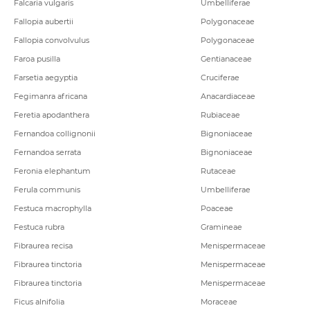
Falcaria vulgaris
Umbelliferae
Fallopia aubertii
Polygonaceae
Fallopia convolvulus
Polygonaceae
Faroa pusilla
Gentianaceae
Farsetia aegyptia
Cruciferae
Fegimanra africana
Anacardiaceae
Feretia apodanthera
Rubiaceae
Fernandoa collignonii
Bignoniaceae
Fernandoa serrata
Bignoniaceae
Feronia elephantum
Rutaceae
Ferula communis
Umbelliferae
Festuca macrophylla
Poaceae
Festuca rubra
Gramineae
Fibraurea recisa
Menispermaceae
Fibraurea tinctoria
Menispermaceae
Fibraurea tinctoria
Menispermaceae
Ficus alnifolia
Moraceae