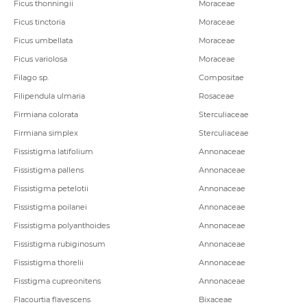
Ficus thonningii
Moraceae
Ficus tinctoria
Moraceae
Ficus umbellata
Moraceae
Ficus variolosa
Moraceae
Filago sp.
Compositae
Filipendula ulmaria
Rosaceae
Firmiana colorata
Sterculiaceae
Firmiana simplex
Sterculiaceae
Fissistigma latifolium
Annonaceae
Fissistigma pallens
Annonaceae
Fissistigma petelotii
Annonaceae
Fissistigma poilanei
Annonaceae
Fissistigma polyanthoides
Annonaceae
Fissistigma rubiginosum
Annonaceae
Fissistigma thorelii
Annonaceae
Fisstigma cupreonitens
Annonaceae
Flacourtia flavescens
Bixaceae