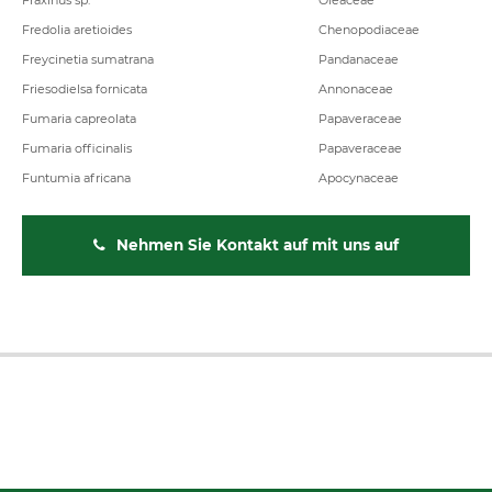
Fraxinus sp.
Oleaceae
Fredolia aretioides
Chenopodiaceae
Freycinetia sumatrana
Pandanaceae
Friesodielsa fornicata
Annonaceae
Fumaria capreolata
Papaveraceae
Fumaria officinalis
Papaveraceae
Funtumia africana
Apocynaceae
Nehmen Sie Kontakt auf mit uns auf