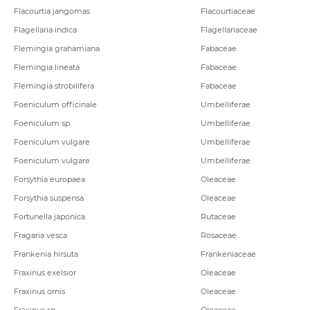
Flacourtia jangomas
Flacourtiaceae
Flagellaria indica
Flagellariaceae
Flemingia grahamiana
Fabaceae
Flemingia lineata
Fabaceae
Flemingia strobilifera
Fabaceae
Foeniculum officinale
Umbelliferae
Foeniculum sp.
Umbelliferae
Foeniculum vulgare
Umbelliferae
Foeniculum vulgare
Umbelliferae
Forsythia europaea
Oleaceae
Forsythia suspensa
Oleaceae
Fortunella japonica
Rutaceae
Fragaria vesca
Rosaceae
Frankenia hirsuta
Frankeniaceae
Fraxinus exelsior
Oleaceae
Fraxinus ornis
Oleaceae